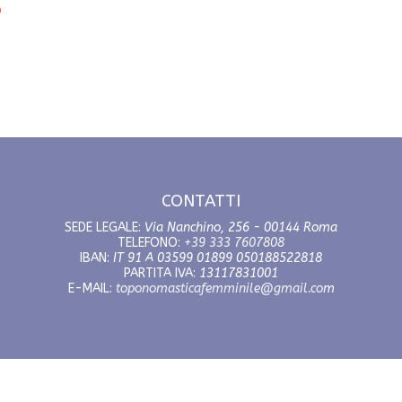
o
CONTATTI
SEDE LEGALE:
Via Nanchino, 256 - 00144 Roma
TELEFONO:
+39 333 7607808
IBAN:
IT 91 A 03599 01899 050188522818
PARTITA IVA:
13117831001
E-MAIL:
toponomasticafemminile@gmail.co
m